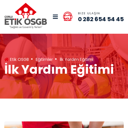
BIZE ULAŞIN
0 282 654 54 45
Etik OSGB
Eğitimler
İlk Yardım Eğitimi
İlk Yardım Eğitimi