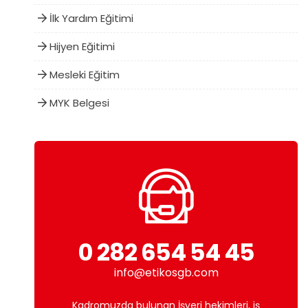
İlk Yardım Eğitimi
Hijyen Eğitimi
Mesleki Eğitim
MYK Belgesi
0 282 654 54 45
info@etikosgb.com
Kadromuzda bulunan İşyeri hekimleri, iş