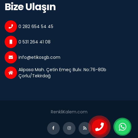
Bize Ulaşın
0 282 654 54 45
0 531 264 41 08
info@etikosgb.com
Alipasa Mah. Çetin Emeç Bulv. No:76-80b
Çorlu/Tekirdağ
RenkliKalem.com