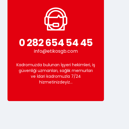
0 282 654 54 45
info@etikosgb.com
Kadromuzda bulunan İşyeri hekimleri, iş
güvenliği uzmanları, sağlık memurları
ve İdari kadromuzla 7/24
hizmetinizdeyiz...