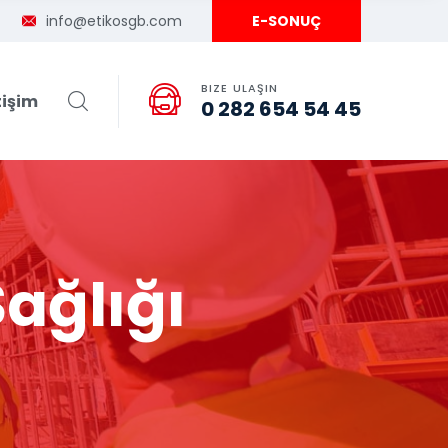
info@etikosgb.com
E-SONUÇ
BIZE ULAŞIN
tişim
0 282 654 54 45
Sağlığı