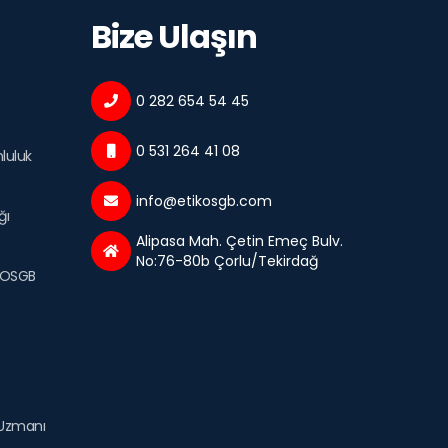
Bize Ulaşın
0 282 654 54 45
0 531 264 41 08
luluk
info@etikosgb.com
ğı
Alipasa Mah. Çetin Emeç Bulv.
No:76-80b Çorlu/Tekirdağ
e OSGB
ı Uzmanı