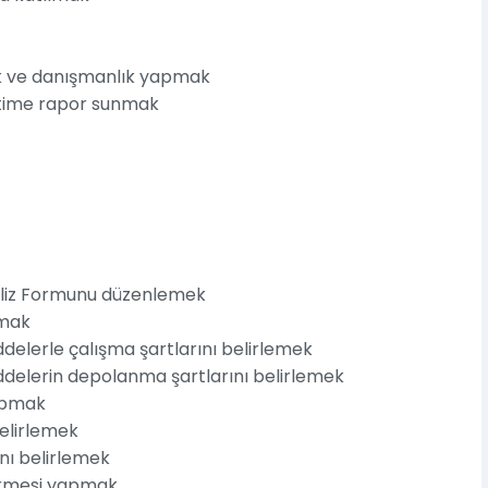
lik ve danışmanlık yapmak
etime rapor sunmak
aliz Formunu düzenlemek
amak
addelerle çalışma şartlarını belirlemek
maddelerin depolanma şartlarını belirlemek
apmak
elirlemek
nı belirlemek
dirmesi yapmak