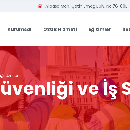
Alipasa Mah. Çetin Emeç Bulv. No:76-80B
Kurumsal
OSGB Hizmeti
Eğitimler
İle
lığı Uzmanı
üvenliği ve İş 