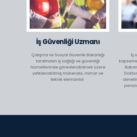
İş Güvenliği Uzmanı
Çalışma ve Sosyal Güvenlik Bakanlığı
İş 
tarafından iş sağlığı ve güvenliği
kapsamın
hizmetlerinde görevlendirilmek üzere
Bakanl
yetkilendirilmiş mühendis, mimar ve
Doktorl
teknik elemanlar.
denetim
periyo