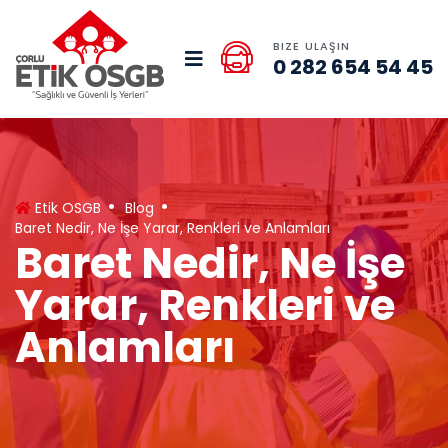
BIZE ULAŞIN
0 282 654 54 45
Etik OSGB
Blog
Baret Nedir, Ne İşe Yarar, Renkleri ve Anlamları
Baret Nedir, Ne İşe
Yarar, Renkleri ve
Anlamları